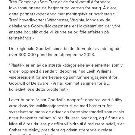
Trex Company. «Som Trex er de forpliktet til å forbedre
lokalsamfunnene de betjener og verden for øvrig. Å gjøre
dette partnerskapet enda mer meningsfylt er nærheten til
Trex' hovedkvarter i Winchester, Virginia. Mange av de
deltakende Goodwill-lokasjonene er i lokalsamfunn der våre
ansatte bor, slik at de vil kunne se og føle effekten på
førstehånds.»
Det regionale Goodwill-samarbeidet forventer avledning på
over 300 000 pund innen utgangen av 2023.
"Plastikk er en av de største kategoriene av elementer som vi
ender opp med å sende til deponier, " sa Leah Williams,
visepresident for merkevare og samfunnsengasjement for
Goodwill of Delaware. «Vi har kommet sammen for å ...
kollektivt løse dette problemet.»
I over hundre år har Goodwills nonprofit-oppdrag vært å tilby
arbeidsstyrkeutviklingstjenester til de med barrierer for
sysselsetting mens de driver en forretningsmodell som av sin
natur beskytter miljøet. Vi resirkulerer hver dag, og å finne en
kilde til å resirkulere plastfilm vil bidra til å redusere avfall, sier
Catherine Meloy, president og administrerende direktør i