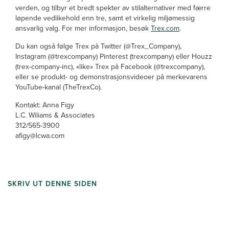
verden, og tilbyr et bredt spekter av stilalternativer med færre
løpende vedlikehold enn tre, samt et virkelig miljømessig
ansvarlig valg. For mer informasjon, besøk
Trex.com
.
Du kan også følge Trex på Twitter (@Trex_Company),
Instagram (@trexcompany) Pinterest (trexcompany) eller Houzz
(trex-company-inc), «like» Trex på Facebook (@trexcompany),
eller se produkt- og demonstrasjonsvideoer på merkevarens
YouTube-kanal (TheTrexCo).
Kontakt: Anna Figy
L.C. Wiliams & Associates
312/565-3900
afigy@lcwa.com
SKRIV UT DENNE SIDEN