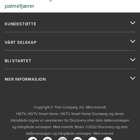
palmefjærer
KUNDESTØTTE
VÅRT SELSKAP
BLI STARTET
MER INFORMASJON
Copyright © Trex Company, Inc. Med enerett.
HGTV, HGTV Smart Home, HGTV Smart Home Giveaway og deres
tilknyttede logoer er varemerker for Discovery eller dets datterselskaper
og tilknyttede selskaper. Med enerett. Bilder ©2022 Discovery og dets
datterselskaper og tilknyttede selskaper. Med enerett.