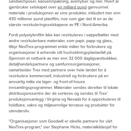
sandwichposer, kasseinnpakning, avishylser og mer. Hvert år
gjenbruker selskapet over
en milliard pund
gjenvunnet
materiale i produksjonen av sine produkter, inkludert mer enn
430 millioner pund plastfilm, noe som gjør det til en av de
største resirkuleringsselskapene av PE i Nord-Amerika.
Fordi polyetylenfilm ikke kan resirkuleres i søppelbøtter med
andre resirkulerbare materialer, som papir, papp og glass,
tilbyr NexTrex-programmet enkle måter for forbrukere og
organisasjoner å avhende sitt husholdningsplastavfall på.
Gjennom et nettverk av mer enn 32 000 dagligvarebutikker,
detaljhandelspartnere og samfunnsorganisasjoner,
samarbeider Trex med partnere over hele landet for å
resirkulere kommersiell, industriell og forbrukere på en
ansvarlig måte via lager- og front-of-house
innsamlingsprogrammer. Materialer sendes deretter til lokale
distribusjonssentre der de sorteres og sendes til Trex'
produksjonsanlegg i Virginia og Nevada for å oppsirkuleres til
holdbare, vakre og miljøvennlige terrasse og produkter for
utendørsliv.
"Organisasjoner som Goodwill er ideelle partnere for vårt
NexTrex-program," sier Stephanie Hicks, materialkildesjef for