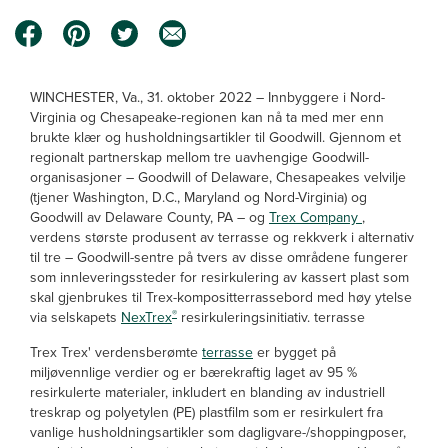
WINCHESTER, Va., 31. oktober 2022 – Innbyggere i Nord-
Virginia og Chesapeake-regionen kan nå ta med mer enn
brukte klær og husholdningsartikler til Goodwill. Gjennom et
regionalt partnerskap mellom tre uavhengige Goodwill-
organisasjoner – Goodwill of Delaware, Chesapeakes velvilje
(tjener Washington, D.C., Maryland og Nord-Virginia) og
Goodwill av Delaware County, PA – og
Trex Company
,
verdens største produsent av terrasse og rekkverk i alternativ
til tre – Goodwill-sentre på tvers av disse områdene fungerer
som innleveringssteder for resirkulering av kassert plast som
skal gjenbrukes til Trex-kompositterrassebord med høy ytelse
®
via selskapets
NexTrex
resirkuleringsinitiativ. terrasse
Trex Trex' verdensberømte
terrasse
er bygget på
miljøvennlige verdier og er bærekraftig laget av 95 %
resirkulerte materialer, inkludert en blanding av industriell
treskrap og polyetylen (PE) plastfilm som er resirkulert fra
vanlige husholdningsartikler som dagligvare-/shoppingposer,