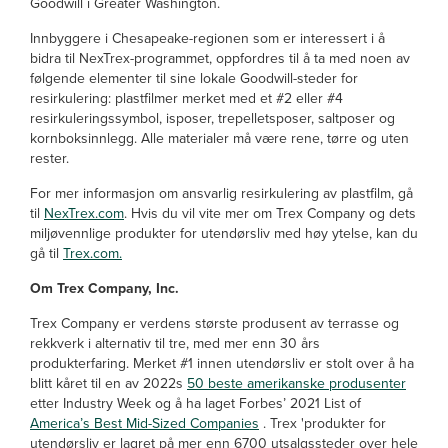
Goodwill i Greater Washington.
Innbyggere i Chesapeake-regionen som er interessert i å
bidra til NexTrex-programmet, oppfordres til å ta med noen av
følgende elementer til sine lokale Goodwill-steder for
resirkulering: plastfilmer merket med et #2 eller #4
resirkuleringssymbol, isposer, trepelletsposer, saltposer og
kornboksinnlegg. Alle materialer må være rene, tørre og uten
rester.
For mer informasjon om ansvarlig resirkulering av plastfilm, gå
til
NexTrex.com
. Hvis du vil vite mer om Trex Company og dets
miljøvennlige produkter for utendørsliv med høy ytelse, kan du
gå til
Trex.com.
Om Trex Company, Inc.
Trex Company er verdens største produsent av terrasse og
rekkverk i alternativ til tre, med mer enn 30 års
produkterfaring. Merket #1 innen utendørsliv er stolt over å ha
blitt kåret til en av 2022s
50 beste amerikanske produsenter
etter Industry Week og å ha laget Forbes’ 2021 List of
America’s Best Mid-Sized Companies
. Trex 'produkter for
utendørsliv er lagret på mer enn 6700 utsalgssteder over hele