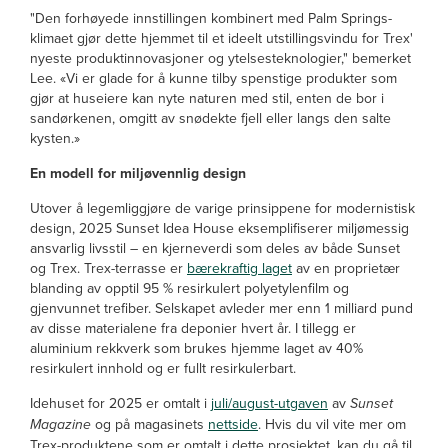
"Den forhøyede innstillingen kombinert med Palm Springs-
klimaet gjør dette hjemmet til et ideelt utstillingsvindu for Trex'
nyeste produktinnovasjoner og ytelsesteknologier," bemerket
Lee. «Vi er glade for å kunne tilby spenstige produkter som
gjør at huseiere kan nyte naturen med stil, enten de bor i
sandørkenen, omgitt av snødekte fjell eller langs den salte
kysten.»
En modell for miljøvennlig design
Utover å legemliggjøre de varige prinsippene for modernistisk
design, 2025 Sunset Idea House eksemplifiserer miljømessig
ansvarlig livsstil – en kjerneverdi som deles av både Sunset
og Trex. Trex-terrasse er
bærekraftig laget
av en proprietær
blanding av opptil 95 % resirkulert polyetylenfilm og
gjenvunnet trefiber. Selskapet avleder mer enn 1 milliard pund
av disse materialene fra deponier hvert år. I tillegg er
aluminium rekkverk som brukes hjemme laget av 40%
resirkulert innhold og er fullt resirkulerbart.
Idehuset for 2025 er omtalt i
juli/august-utgaven
av
Sunset
Magazine
og på magasinets
nettside
. Hvis du vil vite mer om
Trex-produktene som er omtalt i dette prosjektet, kan du gå til