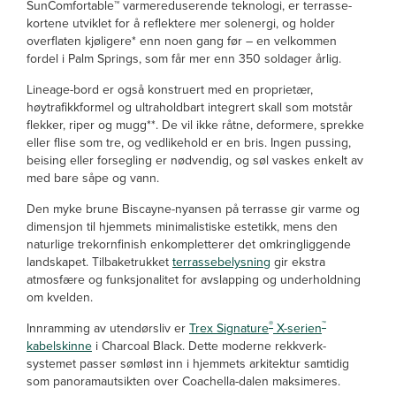
SunComfortable™ varmereduserende teknologi, er terrasse-
kortene utviklet for å reflektere mer solenergi, og holder
overflaten kjøligere* enn noen gang før – en velkommen
fordel i Palm Springs, som får mer enn 350 soldager årlig.
Lineage-bord er også konstruert med en proprietær,
høytrafikkformel og ultraholdbart integrert skall som motstår
flekker, riper og mugg**. De vil ikke råtne, deformere, sprekke
eller flise som tre, og vedlikehold er en bris. Ingen pussing,
beising eller forsegling er nødvendig, og søl vaskes enkelt av
med bare såpe og vann.
Den myke brune Biscayne-nyansen på terrasse gir varme og
dimensjon til hjemmets minimalistiske estetikk, mens den
naturlige trekornfinish enkompletterer det omkringliggende
landskapet. Tilbaketrukket
terrassebelysning
gir ekstra
atmosfære og funksjonalitet for avslapping og underholdning
om kvelden.
®
™
Innramming av utendørsliv er
Trex Signature
X-serien
kabelskinne
i Charcoal Black. Dette moderne rekkverk-
systemet passer sømløst inn i hjemmets arkitektur samtidig
som panoramautsikten over Coachella-dalen maksimeres.