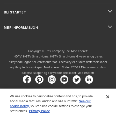
BLI STARTET
MER INFORMASJON
Copyright © Trex Company, Inc. Med enerett.
HGTV, HGTV Smart Home, HGTV Smart Home Giveaway og deres
tilknyttede logoer er varemerker for Discovery eller dets datterselskaper
og tilknyttede selskaper. Med enerett. Bilder ©2022 Discovery og dets
datterselskaper og tilknyttede selskaper. Med enerett.
We use cookies to personalize content and ads, to provide
Land
social media features, and to analyze our traffic.
See our
cookie policy.
You can use cookie settings to change your
Ved å velge ditt land, erkjenner du at du har lest Trex' retningslinjer for
preferences.
Privacy Policy
personvern