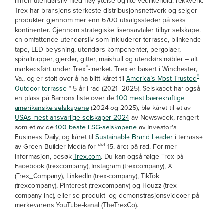
innen utendørsliv med høy ytelse og lite vedlikehold. rekkverk.
Trex har bransjens sterkeste distribusjonsnettverk og selger
produkter gjennom mer enn 6700 utsalgssteder på seks
kontinenter. Gjennom strategiske lisensavtaler tilbyr selskapet
en omfattende utendørsliv som inkluderer terrasse, blinkende
tape, LED-belysning, utendørs komponenter, pergolaer,
spiraltrapper, gjerder, gitter, maishull og utendørsmøbler – alt
®
markedsført under Trex
-merket. Trex er basert i Winchester,
®
Va., og er stolt over å ha blitt kåret til
America’s Most Trusted
Outdoor terrasse
* 5 år i rad (2021–2025). Selskapet har også
en plass på Barrons liste over de
100 mest bærekraftige
amerikanske selskapene
(2024 og 2025), ble kåret til et av
USAs mest ansvarlige selskaper 2024
av Newsweek, rangert
som et av de
100 beste ESG-selskapene
av Investor's
Business Daily, og kåret til
Sustainable Brand Leader
i terrasse
det
av Green Builder Media for
15. året på rad. For mer
informasjon, besøk
Trex.com
. Du kan også følge Trex på
Facebook (trexcompany), Instagram (trexcompany), X
(Trex_Company), LinkedIn (trex-company), TikTok
(trexcompany), Pinterest (trexcompany) og Houzz (trex-
company-inc), eller se produkt- og demonstrasjonsvideoer på
merkevarens YouTube-kanal (TheTrexCo).