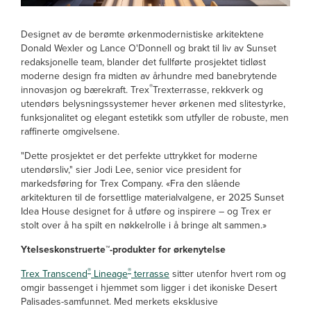
Designet av de berømte ørkenmodernistiske arkitektene
Donald Wexler og Lance O'Donnell og brakt til liv av Sunset
redaksjonelle team, blander det fullførte prosjektet tidløst
moderne design fra midten av århundre med banebrytende
®
innovasjon og bærekraft. Trex
Trexterrasse, rekkverk og
utendørs belysningssystemer hever ørkenen med slitestyrke,
funksjonalitet og elegant estetikk som utfyller de robuste, men
raffinerte omgivelsene.
"Dette prosjektet er det perfekte uttrykket for moderne
utendørsliv," sier Jodi Lee, senior vice president for
markedsføring for Trex Company. «Fra den slående
arkitekturen til de forsettlige materialvalgene, er 2025 Sunset
Idea House designet for å utføre og inspirere – og Trex er
stolt over å ha spilt en nøkkelrolle i å bringe alt sammen.»
Ytelseskonstruerte™-produkter for ørkenytelse
®
®
Trex Transcend
Lineage
terrasse
sitter utenfor hvert rom og
omgir bassenget i hjemmet som ligger i det ikoniske Desert
Palisades-samfunnet. Med merkets eksklusive