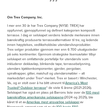
# # #
Om Trex Company, Inc.
I mer enn 30 år har Trex Company [NYSE: TREX] har
oppfunnet, gjenoppfunnet og definert kategorien kompositt
terrasse. I dag er selskapet verdens ledende merkevare innen
bærekraftig produserte terrassealternativer til tre, og ledende
innen høyytelses, vedlikeholdslav utendørslivsprodukter.
Trex selger produkter gjennom mer enn 6 700 utsalgssteder
på seks kontinenter. Gjennom strategiske lisensavtaler tilbyr
selskapet en omfattende portefølje for utendørsliv som
inkluderer dekkavløp, blinkende tape, terrassebelysning,
utendørs kjøkkenkomponenter, gjerder, pergolaer,
spiraltrapper, gitter, maishull og utendørsmøbler – alt
markedsført under Trex®-merket. Trex er basert i Winchester,
Va., og er stolt over å ha blitt utnevnt til
America’s Most
Trusted® Outdoor terrasse
^ de siste 6 årene (2021-2026).
Selskapet har også en plass på Barrons liste over de
100 mest
bærekraftige amerikanske selskapene
(2024 og 2025), ble
kåret til et av
Amerikas mest ansvarlige selskaper
av
Newsweek, rangert som et av de
100 beste ESG-