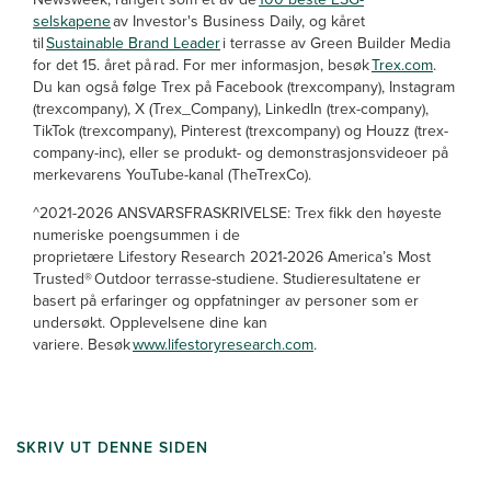
selskapene
av Investor's Business Daily, og kåret
til
Sustainable Brand Leader
i terrasse av Green Builder Media
for det 15. året på rad. For mer informasjon, besøk
Trex.com
.
Du kan også følge Trex på Facebook (trexcompany), Instagram
(trexcompany), X (Trex_Company), LinkedIn (trex-company),
TikTok (trexcompany), Pinterest (trexcompany) og Houzz (trex-
company-inc), eller se produkt- og demonstrasjonsvideoer på
merkevarens YouTube-kanal (TheTrexCo).
^2021-2026 ANSVARSFRASKRIVELSE: Trex fikk den høyeste
numeriske poengsummen i de
proprietære Lifestory Research 2021-2026 America’s Most
Trusted® Outdoor terrasse-studiene. Studieresultatene er
basert på erfaringer og oppfatninger av personer som er
undersøkt. Opplevelsene dine kan
variere. Besøk
www.lifestoryresearch.com
.
SKRIV UT DENNE SIDEN