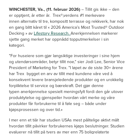
WINCHESTER, Va., (11. februar 2026)
– Tillit gis ikke – den
er opptjent, år etter år. Trex®,
verdens #1 merkevare
innen alternativ til tre, kompositt terrasse og rekkverk, har nok
en gang blitt kåret til « 2026 America’s Most Trusted® Outdoor
Decking » av
Lifestory Research.
Anerkjennelsen markerer
sjette gang merket har oppnådd topputmerkelser i sin
kategori.
"For huseiere som gjør langsiktige investeringer i sine hjem
og utendørsområder, betyr tillit noe," sier Jodi Lee, Senior Vice
President of Marketing for Trex. "I løpet av de siste 30+ årene
har Trex bygget en arv av tillit med kundene våre ved å
konsekvent levere bransjeledende produkter og en urokkelig
forpliktelse til service og bærekraft. Det gjør denne
typen anerkjennelse spesielt meningsfylt fordi den går utover
produktytelse og gjenspeiler hvordan vårt merke og våre
produkter får forbrukerne til å føle seg – både under
kjøpsprosessen og over tid.»
I mer enn et tiår har studien USAs mest pålitelige aktivt målt
hvordan tillit påvirker forbrukernes kjøps beslutninger. Studien
evaluerer nå tillit på tvers av mer enn 75 boligrelaterte