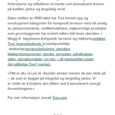
forbrukerne og reflekterer et merke som konsekvent leverer
på kvalitet, ytelse og langsiktig verdi.
Siden midten av 1990-tallet har Trex funnet opp og
revolusjonert kategorien for kompositt terrasse med sitt utvalg
av ytelsesorienterte, vedlikeholdslave, miljøvennlige produkter
som grunnleggende har endret måten folk lever utendørs. I
tillegg til høyytelses-kompositt- terrasse og rekkverk,
omfatter
Trex' bransjeledende
produktportefølje
dekkavløp,
terrassebelysning, utendørs
kjøkkenkomponenter, gjerder, pergolaer, spiraltrapper,
gitter, utendørsmøbler, og mer – alt markedsført under
det pålitelige Trex®-merket.
«Tillit er alt,» la Lee til. «Kunder ønsker merker de kan stole på
– de som er bygget på integritet og langsiktig ytelse. Vi
er stolte av å fortjene den tilliten ved å konsekvent overgå
forventningene.»
For mer informasjon, besøk
Trex.com
.