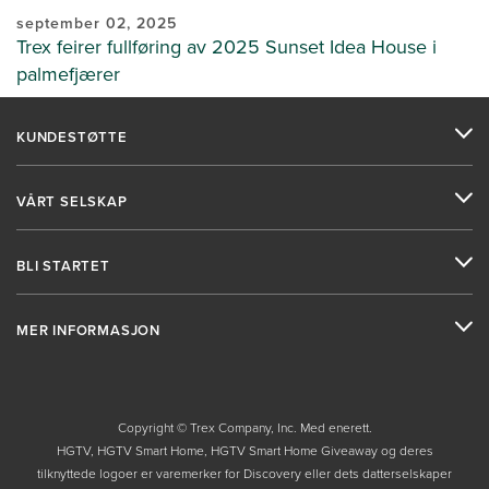
september 02, 2025
Trex feirer fullføring av 2025 Sunset Idea House i
palmefjærer
KUNDESTØTTE
VÅRT SELSKAP
BLI STARTET
MER INFORMASJON
Copyright © Trex Company, Inc. Med enerett.
HGTV, HGTV Smart Home, HGTV Smart Home Giveaway og deres
tilknyttede logoer er varemerker for Discovery eller dets datterselskaper