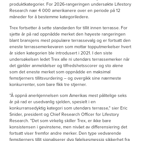
produktkategorier. For 2026-rangeringen undersøkte Lifestory
Research nær 4 000 amerikanere over en periode på 12
måneder for å bestemme kategoriledere.
Trex fortsetter å sette standarden for tillit innen terrasse. For
sjette år på rad oppnådde merket den høyeste rangeringen
blant bransjens mest populære terrassevalg og er fortsatt den
eneste terrassemerkevaren som mottar topputmerkelser hvert
år siden kategorien ble introdusert i 2021. I den siste
undersøkelsen ledet Trex alle ni utendørs terrassemerker når
det gjelder anmeldelser og tilfredshetsscorer og sto alene
som det eneste merket som oppnådde en maksimal
femstjerners tillitsvurdering – og overgikk sine nærmeste
konkurrenter, som bare fikk tre stjerner.
"Å oppnå anerkjennelsen som Amerikas mest pålitelige seks
år på rad er usedvanlig sjelden, spesielt i en
konkurransedyktig kategori som utendørs terrasse," sier Eric
Snider, president og Chief Research Officer for Lifestory
Research. "Det som virkelig skiller Trex, er ikke bare
konsistensen i gevinstene, men nivået av differensiering det
fortsatt viser fremfor andre merker. Den type vedvarende
femstjerners tillit signaliserer dyp følelsesmessig sikkerhet fra