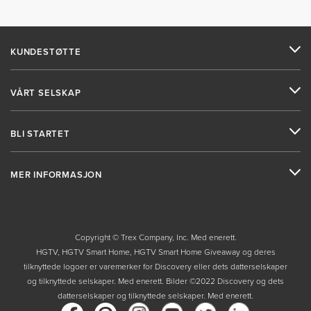
KUNDESTØTTE
VÅRT SELSKAP
BLI STARTET
MER INFORMASJON
Copyright © Trex Company, Inc. Med enerett.
HGTV, HGTV Smart Home, HGTV Smart Home Giveaway og deres
tilknyttede logoer er varemerker for Discovery eller dets datterselskaper
og tilknyttede selskaper. Med enerett. Bilder ©2022 Discovery og dets
datterselskaper og tilknyttede selskaper. Med enerett.