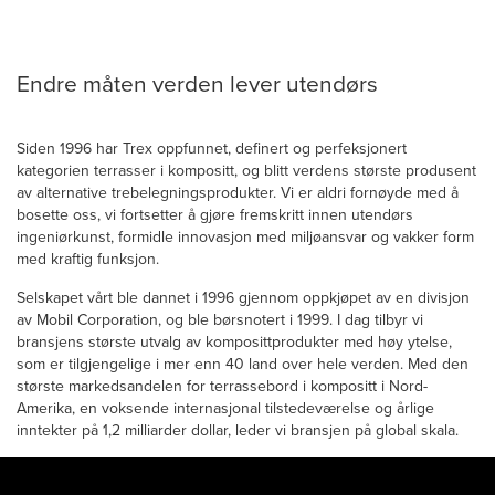
Endre måten verden lever utendørs
Siden 1996 har Trex oppfunnet, definert og perfeksjonert
kategorien terrasser i kompositt, og blitt verdens største produsent
av alternative trebelegningsprodukter. Vi er aldri fornøyde med å
bosette oss, vi fortsetter å gjøre fremskritt innen utendørs
ingeniørkunst, formidle innovasjon med miljøansvar og vakker form
med kraftig funksjon.
Selskapet vårt ble dannet i 1996 gjennom oppkjøpet av en divisjon
av Mobil Corporation, og ble børsnotert i 1999. I dag tilbyr vi
bransjens største utvalg av komposittprodukter med høy ytelse,
som er tilgjengelige i mer enn 40 land over hele verden. Med den
største markedsandelen for terrassebord i kompositt i Nord-
Amerika, en voksende internasjonal tilstedeværelse og årlige
inntekter på 1,2 milliarder dollar, leder vi bransjen på global skala.