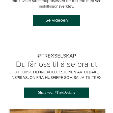
effektiviser strammeprosessen for festene med vårt
installasjonsverktøy.
Se videoen
@TREXSELSKAP
Du får oss til å se bra ut
UTFORSK DENNE KOLLEKSJONEN AV TILBAKE
INSPIRASJON FRA HUSEIERE SOM SA JA TIL TREX.
Share your #TrexDecking
Media Gallery