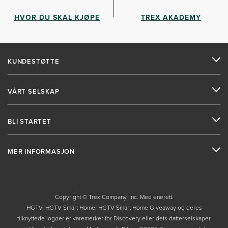
HVOR DU SKAL KJØPE
TREX AKADEMY
KUNDESTØTTE
VÅRT SELSKAP
BLI STARTET
MER INFORMASJON
Copyright © Trex Company, Inc. Med enerett.
HGTV, HGTV Smart Home, HGTV Smart Home Giveaway og deres
tilknyttede logoer er varemerker for Discovery eller dets datterselskaper