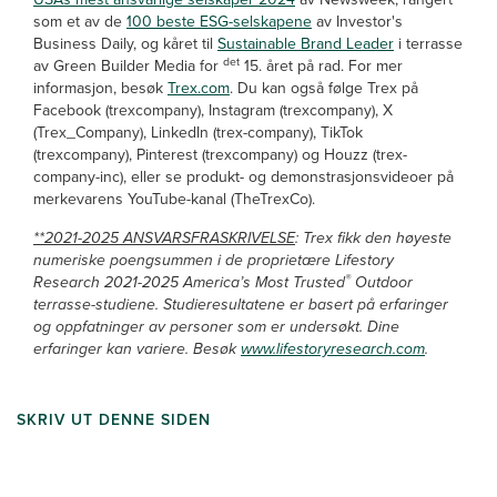
som et av de
100 beste ESG-selskapene
av Investor's
Business Daily, og kåret til
Sustainable Brand Leader
i terrasse
det
av Green Builder Media for
15. året på rad. For mer
informasjon, besøk
Trex.com
. Du kan også følge Trex på
Facebook (trexcompany), Instagram (trexcompany), X
(Trex_Company), LinkedIn (trex-company), TikTok
(trexcompany), Pinterest (trexcompany) og Houzz (trex-
company-inc), eller se produkt- og demonstrasjonsvideoer på
merkevarens YouTube-kanal (TheTrexCo).
**2021-2025 ANSVARSFRASKRIVELSE
: Trex fikk den høyeste
numeriske poengsummen i de proprietære Lifestory
®
Research 2021-2025 America’s Most Trusted
Outdoor
terrasse-studiene. Studieresultatene er basert på erfaringer
og oppfatninger av personer som er undersøkt. Dine
erfaringer kan variere. Besøk
www.lifestoryresearch.com
.
SKRIV UT DENNE SIDEN