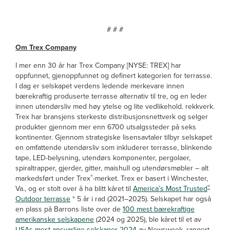
# # #
Om Trex Company
I mer enn 30 år har Trex Company [NYSE: TREX] har
oppfunnet, gjenoppfunnet og definert kategorien for terrasse.
I dag er selskapet verdens ledende merkevare innen
bærekraftig produserte terrasse alternativ til tre, og en leder
innen utendørsliv med høy ytelse og lite vedlikehold. rekkverk.
Trex har bransjens sterkeste distribusjonsnettverk og selger
produkter gjennom mer enn 6700 utsalgssteder på seks
kontinenter. Gjennom strategiske lisensavtaler tilbyr selskapet
en omfattende utendørsliv som inkluderer terrasse, blinkende
tape, LED-belysning, utendørs komponenter, pergolaer,
spiraltrapper, gjerder, gitter, maishull og utendørsmøbler – alt
®
markedsført under Trex
-merket. Trex er basert i Winchester,
®
Va., og er stolt over å ha blitt kåret til
America’s Most Trusted
Outdoor terrasse
* 5 år i rad (2021–2025). Selskapet har også
en plass på Barrons liste over de
100 mest bærekraftige
amerikanske selskapene
(2024 og 2025), ble kåret til et av
USAs mest ansvarlige selskaper 2024
av Newsweek, rangert