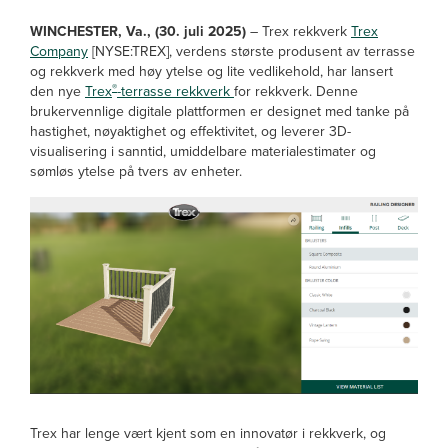
WINCHESTER, Va., (30. juli 2025)
– Trex rekkverk
Trex
Company
[NYSE:TREX], verdens største produsent av terrasse
og rekkverk med høy ytelse og lite vedlikehold, har lansert
®
den nye
Trex
-terrasse rekkverk
for rekkverk. Denne
brukervennlige digitale plattformen er designet med tanke på
hastighet, nøyaktighet og effektivitet, og leverer 3D-
visualisering i sanntid, umiddelbare materialestimater og
sømløs ytelse på tvers av enheter.
Trex har lenge vært kjent som en innovatør i rekkverk, og