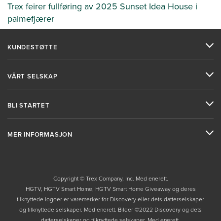
Trex feirer fullføring av 2025 Sunset Idea House i
palmefjærer
KUNDESTØTTE
VÅRT SELSKAP
BLI STARTET
MER INFORMASJON
Copyright © Trex Company, Inc. Med enerett.
HGTV, HGTV Smart Home, HGTV Smart Home Giveaway og deres
tilknyttede logoer er varemerker for Discovery eller dets datterselskaper
og tilknyttede selskaper. Med enerett. Bilder ©2022 Discovery og dets
datterselskaper og tilknyttede selskaper. Med enerett.