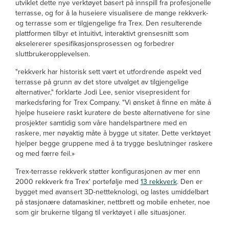
utviklet dette nye verktøyet basert på innspill fra profesjonelle
terrasse, og for å la huseiere visualisere de mange rekkverk-
og terrasse som er tilgjengelige fra Trex. Den resulterende
plattformen tilbyr et intuitivt, interaktivt grensesnitt som
akselererer spesifikasjonsprosessen og forbedrer
sluttbrukeropplevelsen.
"rekkverk har historisk sett vært et utfordrende aspekt ved
terrasse på grunn av det store utvalget av tilgjengelige
alternativer," forklarte Jodi Lee, senior visepresident for
markedsføring for Trex Company. "Vi ønsket å finne en måte å
hjelpe huseiere raskt kuratere de beste alternativene for sine
prosjekter samtidig som våre handelspartnere med en
raskere, mer nøyaktig måte å
bygge ut sitater. Dette verktøyet
hjelper begge gruppene med å ta trygge beslutninger raskere
og med færre feil.»
Trex-terrasse rekkverk støtter konfigurasjonen av mer enn
2000 rekkverk fra Trex' portefølje med
13 rekkverk
. Den er
bygget med avansert 3D-nettteknologi, og lastes umiddelbart
på stasjonære datamaskiner, nettbrett og mobile enheter, noe
som gir brukerne tilgang til verktøyet i alle situasjoner.