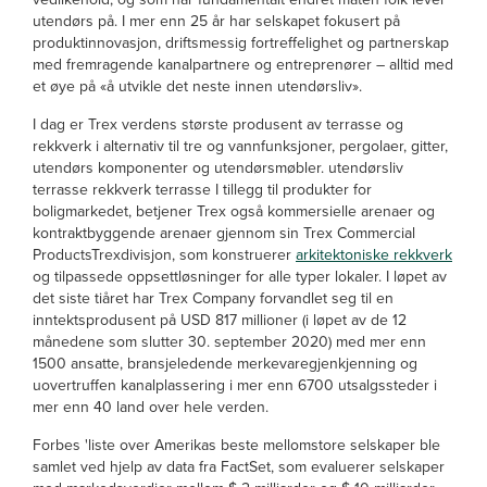
utendørs på. I mer enn 25 år har selskapet fokusert på
produktinnovasjon, driftsmessig fortreffelighet og partnerskap
med fremragende kanalpartnere og entreprenører – alltid med
et øye på «å utvikle det neste innen utendørsliv».
I dag er Trex verdens største produsent av terrasse og
rekkverk i alternativ til tre og vannfunksjoner, pergolaer, gitter,
utendørs komponenter og utendørsmøbler. utendørsliv
terrasse rekkverk terrasse I tillegg til produkter for
boligmarkedet, betjener Trex også kommersielle arenaer og
kontraktbyggende arenaer gjennom sin Trex Commercial
ProductsTrexdivisjon, som konstruerer
arkitektoniske rekkverk
og tilpassede oppsettløsninger for alle typer lokaler.
I løpet av
det siste tiåret har Trex Company forvandlet seg til en
inntektsprodusent på USD 817 millioner (i løpet av de 12
månedene som slutter 30. september 2020) med mer enn
1500 ansatte, bransjeledende merkevaregjenkjenning og
uovertruffen kanalplassering i mer enn 6700 utsalgssteder i
mer enn 40 land over hele verden.
Forbes 'liste over Amerikas beste mellomstore selskaper ble
samlet ved hjelp av data fra FactSet, som evaluerer selskaper