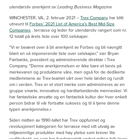
utendørsliv anerkjent av Leading Business Magazine
WINCHESTER, VA., 2. februar 2021 –
Trex Company
har blitt
utnevnt til
Forbes’ 2021 List of America’s Best Mid-Size
Companies
. terrasse og leder for utendørsliv rangert som nr.
12 totalt på årets liste over 100 selskaper.
"Vi er beæret over å bli anerkjent av Forbes og bli navngitt
blant en så imponerende liste over selskaper," sier Bryan
Fairbanks, president og administrerende direktør i Trex
Company. "Denne anerkjennelsen er ikke bare et bevis på
merkevaren og produktene våre, men også for de dedikerte
medlemmene av Trex-teamet vårt over hele landet og rundt
om i verden. Trex er et stort merke som administreres av en
gruppe smarte, innovative og hardtarbeidende mennesker. Vi
har fantastiske ansatte og en fantastisk kultur der hver enkelt
person bidrar til vår fortsatte suksess og til å tjene denne
typen anerkjennelse.»
Siden midten av 1990-tallet har Trex oppfunnet og
revolusjonert kategorien for terrasse med sitt utvalg av
miljøvennlige produkter med høy ytelse som krever lite
vedlikehold, og som har fundamentalt endret måten folk lever