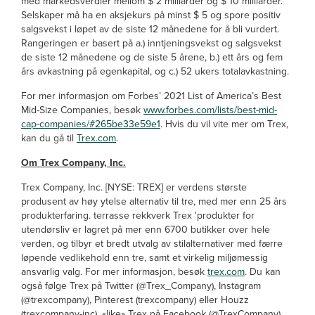
med markedsverdier mellom $ 2 milliarder og $ 10 milliarder.
Selskaper må ha en aksjekurs på minst $ 5 og spore positiv
salgsvekst i løpet av de siste 12 månedene for å bli vurdert.
Rangeringen er basert på a.) inntjeningsvekst og salgsvekst
de siste 12 månedene og de siste 5 årene, b.) ett års og fem
års avkastning på egenkapital, og c.) 52 ukers totalavkastning.
For mer informasjon om Forbes’ 2021 List of America’s Best
Mid-Size Companies, besøk
www.forbes.com/lists/best-mid-
cap-companies/#265be33e59e1
. Hvis du vil vite mer om Trex,
kan du gå til
Trex.com
.
Om Trex Company, Inc.
Trex Company, Inc. [NYSE: TREX] er verdens største
produsent av høy ytelse alternativ til tre, med mer enn 25 års
produkterfaring. terrasse rekkverk Trex 'produkter for
utendørsliv er lagret på mer enn 6700 butikker over hele
verden, og tilbyr et bredt utvalg av stilalternativer med færre
løpende vedlikehold enn tre, samt et virkelig miljømessig
ansvarlig valg. For mer informasjon, besøk
trex.com
. Du kan
også følge Trex på Twitter (@Trex_Company), Instagram
(@trexcompany), Pinterest (trexcompany) eller Houzz
(trexcompany-inc), «like» Trex på Facebook (@TrexCompany)