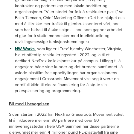
kontrakter og partnerskap med lokale bedrifter og
organisasjoner. "Vi er stedet for folk å resirkulere plast," sa
Faith Tiemann, Chief Marketing Officer. «Det har hjulpet oss
med å tiltrekke mer trafikk til gjenbrukssenteret vårt, noe
som har bidratt til å øke salget – noe som gagner arbeidet
vi gjør for å støtte mennesker med intellektuelle og
utviklingsmessige funksjonshemninger.»
NW Works
,
som ligger i Trex' hjemby
Winchester, Virginia,
ble et offentlig resirkuleringssted i 2022, og la til et
dedikert NexTrex-kolleksjonsskur på campus. I tillegg til å
engasjere både sine kunder og det bredere samfunnet i å
avlede plastfilm fra søppelfyllinger, har organisasjonens
engasjement i Grassroots Movement vist seg å være en
verdifull kilde til ekstra finansiering for å støtte sin
yrkesplassering og programmering.
Bli med i bevegelsen
Siden starten i 2022 har NexTrex Grassroots Movement vokst
til å inkludere mer enn 90 partnere med over 90
innleveringssteder i hele USA Sammen har disse partnerne
gjenvunnet mer enn 4 millioner pund PE-plastavfall fra sine