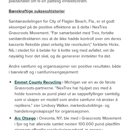
plastavfallet om til en pålitelig inntektsstrøm.
Bærekraftige suksesshistorier
Sanitæravdelingen for City of Flagler Beach, Fla., er et godt
eksempel på de positive effektene av å delta i NexTrex
Grassroots Movement. "Før samarbeidet med Trex, fortalte
sanitærdirektøren oss at de ikke hadde kontroll over om deres
kasserte fleksible plast virkelig ble resirkulert," forklarte Hicks.
Nå, i stedet for å betale for å kvitte seg med avfallet, vet de
nøyaktig hvor det skal, og de genererer inntekter fra det.
Andre samfunn og organisasjoner ser positive resultater, både
i bærekraft og i samfunnsengasjement:
Emmet County Recycling
i Michigan var en av de første
Grassroots-partnerne. "NexTrex har hjulpet oss med å
holde tusenvis av pund plast ut av søppelfyllinger samtidig
som vi skaper en modell som andre samfunn nå ønsker å
replikere," sier Lindsey Walker, markedsutviklings- og
handelsregnskapssjef for organisasjonen.
Arc Otsego
i Oneonta, NY, ble med i Grassroots Movement
i fjor og har allerede samlet nesten 100.000 pund plastfilm
gjennom offentlig resirkuleringsarbeid, in-agency