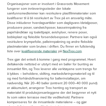
Organisasjoner som er involvert i Grassroots Movement
fungerer som innleveringssteder der lokale
samfunnsmedlemmer kan resirkulere plastfilmmaterialer som
kvalifiserer til å bli resirkulert av Trex på en ansvarlig måte.
Disse inkluderer hverdagsartikler som dagligvare-/detaljposer,
produsere poser, sandwichposer, kasseinnpakning fra
papirhåndklær og toalettpapir, avishylser, renere poser,
bobleplast og fleksible forsendelsesposer. Partnere kan også
resirkulere krympefolie, palleinnpakning og andre fleksible
plastmaterialer som brukes i driften. Du finner en fullstendig
liste over
kvalifiserende materialer
på
NexTrex.com
.
Trex gjør det enkelt å komme i gang med programmet. Hvert
deltakende nettsted er utstyrt med en baller for bunting av
innsamlet film, og Trex leverer alle verktøyene som trengs for
å lykkes – beholdere, skilting, markedsføringsmateriell og til
og med forhåndsfinansiering for ballerinstallasjon, om
nødvendig. Når 20–40 baller (omtrent 20 000–40 000 pund)
er akkumulert, arrangerer Trex henting og transport av
materialet til produksjonsanleggene der det begynner et nytt
liv som vakre terrasse med lite vedlikehold. Partnere
kompenseres for de innsamlede materialene – og gjør