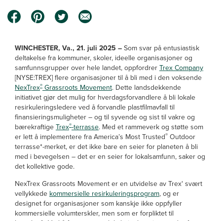
WINCHESTER, Va., 21. juli 2025 –
Som svar på entusiastisk
deltakelse fra kommuner, skoler, ideelle organisasjoner og
samfunnsgrupper over hele landet, oppfordrer
Trex Company
[NYSE:TREX] flere organisasjoner til å bli med i den voksende
®
NexTrex
Grassroots Movement
. Dette landsdekkende
initiativet gjør det mulig for hverdagsforvandlere å bli lokale
resirkuleringsledere ved å forvandle plastfilmavfall til
finansieringsmuligheter – og til syvende og sist til vakre og
®
bærekraftige
Trex
-terrasse
. Med et rammeverk og støtte som
®
er lett å implementere fra America’s Most Trusted
Outdoor
terrasse*-merket, er det ikke bare en seier for planeten å bli
med i bevegelsen – det er en seier for lokalsamfunn, saker og
det kollektive gode.
NexTrex Grassroots Movement er en utvidelse av Trex' svært
vellykkede
kommersielle resirkuleringsprogram
, og er
designet for organisasjoner som kanskje ikke oppfyller
kommersielle volumterskler, men som er forpliktet til