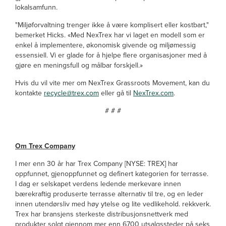
lokalsamfunn.
"Miljøforvaltning trenger ikke å være komplisert eller kostbart,"
bemerket Hicks. «Med NexTrex har vi laget en modell som er
enkel å implementere, økonomisk givende og miljømessig
essensiell. Vi er glade for å hjelpe flere organisasjoner med å
gjøre en meningsfull og målbar forskjell.»
Hvis du vil vite mer om NexTrex Grassroots Movement, kan du
kontakte
recycle@trex.com
eller gå til
NexTrex.com
.
# # #
Om Trex Company
I mer enn 30 år har Trex Company [NYSE: TREX] har
oppfunnet, gjenoppfunnet og definert kategorien for terrasse.
I dag er selskapet verdens ledende merkevare innen
bærekraftig produserte terrasse alternativ til tre, og en leder
innen utendørsliv med høy ytelse og lite vedlikehold. rekkverk.
Trex har bransjens sterkeste distribusjonsnettverk med
produkter solgt gjennom mer enn 6700 utsalgssteder på seks