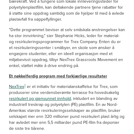
bærekraft. Ved å fungere som lokale innleveringssteder for
polyetylenplastfilm, kan deltakende partnere tjene rabatter for
å støtte sine oppdrag samtidig som de hjelper til med å avlede
plastavfall fra søppelfyllinger.
"Dette programmet beviser at selv småskala anstrengelser kan
ha stor innvirkning," sier Stephanie Hicks, leder for material-
og resirkuleringsprogrammer for Trex Company. Enten du er
et resirkuleringssenter i småbyer, en skole som ønsker å
engasjere studenter, eller en ideell organisasjon med et
miljøbevisst oppdrag, tilbyr NexTrex Grassroots Movement en
enkel, støttet måte å drive endring på.
Et nøkkelferdig program med forkjærlige resultater
®
NexTrex
er et initiativ for materialanskaffelse for Trex, som
produserer sine verdensberømte terrasse fra hovedsakelig
resirkulert og gjenvunnet innhold
, inkludert en blanding av
industriell treskrap og polyetylen (PE) plastfilm. En av Nord-
Amerikas største resirkuleringsselskaper av plastfilm, bruker
selskapet mer enn 320 millioner pund resirkulert plast årlig og
har avledet mer enn 5,5 milliarder pund PE-film fra deponier
de siste tre tiårene.