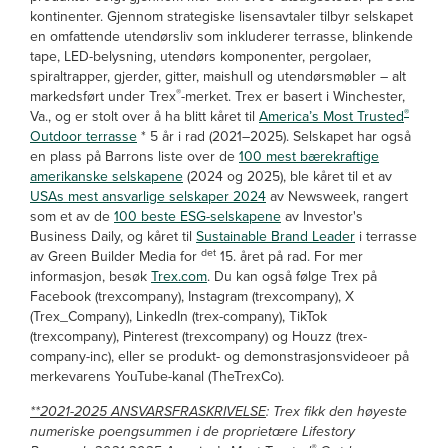
kontinenter. Gjennom strategiske lisensavtaler tilbyr selskapet
en omfattende utendørsliv som inkluderer terrasse, blinkende
tape, LED-belysning, utendørs komponenter, pergolaer,
spiraltrapper, gjerder, gitter, maishull og utendørsmøbler – alt
®
markedsført under Trex
-merket. Trex er basert i Winchester,
®
Va., og er stolt over å ha blitt kåret til
America’s Most Trusted
Outdoor terrasse
* 5 år i rad (2021–2025). Selskapet har også
en plass på Barrons liste over de
100 mest bærekraftige
amerikanske selskapene
(2024 og 2025), ble kåret til et av
USAs mest ansvarlige selskaper 2024
av Newsweek, rangert
som et av de
100 beste ESG-selskapene
av Investor's
Business Daily, og kåret til
Sustainable Brand Leader
i terrasse
det
av Green Builder Media for
15. året på rad. For mer
informasjon, besøk
Trex.com
. Du kan også følge Trex på
Facebook (trexcompany), Instagram (trexcompany), X
(Trex_Company), LinkedIn (trex-company), TikTok
(trexcompany), Pinterest (trexcompany) og Houzz (trex-
company-inc), eller se produkt- og demonstrasjonsvideoer på
merkevarens YouTube-kanal (TheTrexCo).
**2021-2025 ANSVARSFRASKRIVELSE
: Trex fikk den høyeste
numeriske poengsummen i de proprietære Lifestory
®