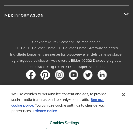
MER INFORMASJON
Copyright © Trex Company, Inc. Med enerett.
HGTV, HGTV Smart Home, HGTV Smart Home Giveaway og deres
tilknyttede logoer er varemerker for Discovery eller dets datterselskaper
og tilknyttede selskaper. Med enerett. Bilder ©2022 Discovery og dets
datterselskaper og tilknyttede selskaper. Med enerett.
We use cookies to personalize content and ads, to provide
Land
social media features, and to analyze our traffic.
See our
cookie policy.
You can use cookie settings to change your
Ved å velge ditt land, erkjenner du at du har lest Trex' retningslinjer for
preferences.
Privacy Policy
personvern
Cookies Settings