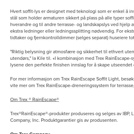
Hvert soffit-lys er designet med teknologi som er enkel å in
stål som holder armaturen sikkert på plass på alle typer sof
hverandre og til andre terrasse- og landskapslys ved hjelp 
ekstra ledninger eller ledningssplitting nødvendig. For eks
tidtaker og fjernkontrolldimmer (selges separat) huseiere to
"Riktig belysning gir atmosfære og sikkerhet til ethvert ut
utendørs," la Kile til. «I kombinasjon med Trex RainEscape-sy
lysene den perfekte finishen innslag for å skape utseendet
For mer informasjon om Trex RainEscape Soffit Light, besø
vite mer om Trex RainEscape-dreneringssystem for terrasse,
Om Trex ® RainEscape®
Trex®RainEscape®-produkter produseres og selges av IBP, 
Company, Inc. Produktgarantier gis av produsenten.