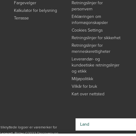
Fargevelger
Retningslinjer for
personvern
Kalkulator for belysning
Erklæringen om
Terrasse
informasjonskapsler
Cookies Settings
Retningslinjer for sikkerhet
Retningslinjer for
menneskerettigheter
Leverandør- og
kundeetiske retningslinjer
og etikk
Miljøpolitikk
Vilkår for bruk
Kart over nettsted
Land
knyttede logoer er varemerker for
ed enerett. Bilder ©2022 Discovery og