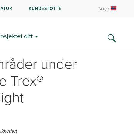
RATUR
KUNDESTØTTE
Norge
rosjektet ditt
mråder under
e Trex®
ight
sikkerhet