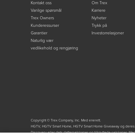
Kontakt oss
Om Trex
Vanlige spørsmål
Karriere
Trex Owners
Nyheter
Kunderessurser
Trykk på
Garantier
Investorrelasjoner
Naturlig vær
vedlikehold og rengjøring
Copyright © Trex Company, Inc. Med enerett.
HGTV, HGTV Smart Home, HGTV Smart Home Giveaway og deres til
Discovery eller dets datterselskaper og tilknyttede selskaper. M