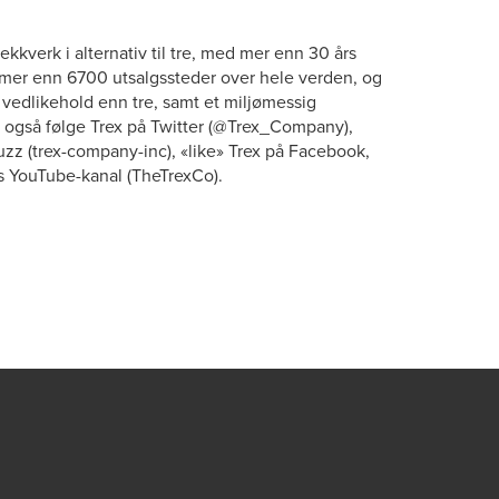
kkverk i alternativ til tre, med mer enn 30 års
på mer enn 6700 utsalgssteder over hele verden, og
e vedlikehold enn tre, samt et miljømessig
n også følge Trex på Twitter (@Trex_Company),
zz (trex-company-inc), «like» Trex på Facebook,
s YouTube-kanal (TheTrexCo).