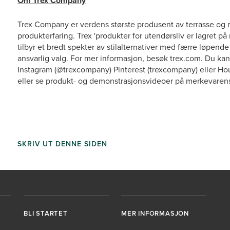
Om Trex Company
Trex Company er verdens største produsent av terrasse og re
produkterfaring. Trex 'produkter for utendørsliv er lagret 
tilbyr et bredt spekter av stilalternativer med færre løpend
ansvarlig valg. For mer informasjon, besøk trex.com. Du ka
Instagram (@trexcompany) Pinterest (trexcompany) eller Hou
eller se produkt- og demonstrasjonsvideoer på merkevaren
SKRIV UT DENNE SIDEN
BLI STARTET
MER INFORMASJON