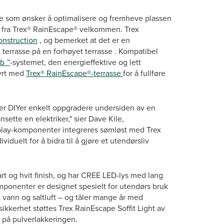
e som ønsker å optimalisere og fremheve plassen
n fra Trex® RainEscape® velkommen. Trex
onstruction
, og bemerket at det er en
 terrasse på en forhøyet terrasse . Kompatibel
b ™
-systemet, den energieffektive og lett
tyrt med
Trex® RainEscape®-terrasse
for å fullføre
ler DIYer enkelt oppgradere undersiden av en
ette en elektriker," sier Dave Kile,
-play-komponenter integreres sømløst med Trex
duelt for å bidra til å gjøre et utendørsliv
vart og hvit finish, og har CREE LED-lys med lang
mponenter er designet spesielt for utendørs bruk
 vann og saltluft – og tåler mange år med
sikkerhet støttes Trex RainEscape Soffit Light av
i på pulverlakkeringen.