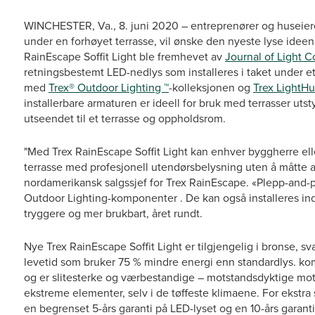
WINCHESTER, Va., 8. juni 2020 – entreprenører og huseier
under en forhøyet terrasse, vil ønske den nyeste lyse idee
RainEscape Soffit Light ble fremhevet av
Journal of Light C
retningsbestemt LED-nedlys som installeres i taket under et
med
Trex® Outdoor Lighting ™
-kolleksjonen og
Trex LightHu
installerbare armaturen er ideell for bruk med terrasser uts
utseendet til et terrasse og oppholdsrom.
"Med Trex RainEscape Soffit Light kan enhver byggherre el
terrasse med profesjonell utendørsbelysning uten å måtte ans
nordamerikansk salgssjef for Trex RainEscape. «Plepp-and
Outdoor Lighting-komponenter . De kan også installeres indivi
tryggere og mer brukbart, året rundt.
Nye Trex RainEscape Soffit Light er tilgjengelig i bronse, s
levetid som bruker 75 % mindre energi enn standardlys. ko
og er slitesterke og værbestandige – motstandsdyktige mot
ekstreme elementer, selv i de tøffeste klimaene. For ekstra 
en begrenset 5-års garanti på LED-lyset og en 10-års garant