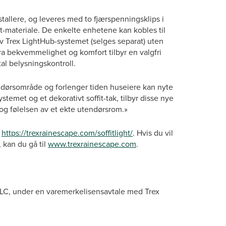
stallere, og leveres med to fjærspenningsklips i
fit-materiale. De enkelte enhetene kan kobles til
av Trex LightHub-systemet (selges separat) uten
tra bekvemmelighet og komfort tilbyr en valgfri
tal belysningskontroll.
endørsområde og forlenger tiden huseiere kan nyte
stemet og et dekorativt soffit-tak, tilbyr disse nye
 og følelsen av et ekte utendørsrom.»
k
https://trexrainescape.com/soffitlight/
. Hvis du vil
 kan du gå til
www.trexrainescape.com
.
LLC, under en varemerkelisensavtale med Trex