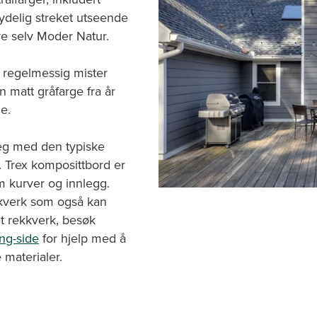
tydelig streket utseende
re selv Moder Natur.
 regelmessig mister
n matt gråfarge fra år
e.
deg med den typiske
 Trex komposittbord er
m kurver og innlegg.
ekkverk som også kan
et rekkverk, besøk
ng-side
for hjelp med å
 materialer.