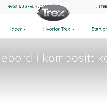
HVOR DU SKAL KJØPE
LITTE
Ideer
Hvorfor Trex
Start p
sebord i kompositt ko