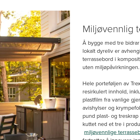
Miljøvennlig 
Å bygge med tre bidrar 
lokalt dyreliv er avhengi
terrassebord i komposit
uten miljøpåvirkningen.
Hele porteføljen av Tre
resirkulert innhold, inkl
plastfilm fra vanlige g
avishylser og krympefoli
pund plast- og treskrap 
kuttet ned et tre i prod
miljøvennlige terrasse