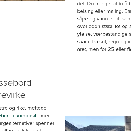
det. Du trenger aldri å
beising eller maling. B
såpe og vann er alt som
overlegen stabilitet og s
ytelse, værbestandige s
skade fra sol, regn og i
året, men for 25 eller fl
assebord i
revirke
tre og rike, mettede
ebord i kompositt
mer
argealternativer spenner
ralfarger, inkludert