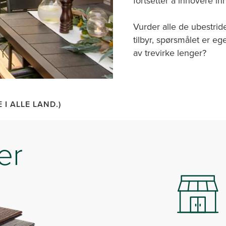
fortsetter å innovere in
Vurder alle de ubestrid
tilbyr, spørsmålet er eg
av trevirke lenger?
 I ALLE LAND.)
er