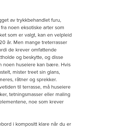
gget av trykkbehandlet furu,
 fra noen eksotiske arter som
ket som er valgt, kan en velpleid
 20 år. Men mange treterrasser
fordi de krever omfattende
ttholde og beskytte, og disse
nn noen huseiere kan bære. Hvis
telt, mister treet sin glans,
eres, råtner og sprekker.
evetiden til terrasse, må huseiere
ker, tetningsmasser eller maling
 elementene, noe som krever
.
ebord i kompositt klare når du er