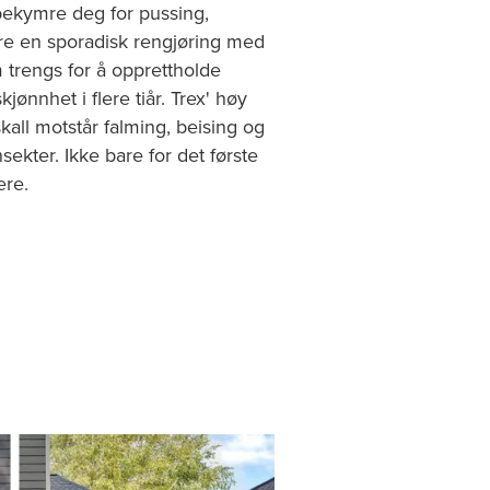
 bekymre deg for pussing,
are en sporadisk rengjøring med
 trengs for å opprettholde
kjønnhet i flere tiår. Trex' høy
kall motstår falming, beising og
nsekter. Ikke bare for det første
ere.