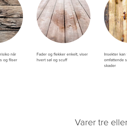
risiko når
Fader og flekker enkelt, viser
Insekter kan
s og fliser
hvert søl og scuff
omfattende s
skader
Varer tre ell