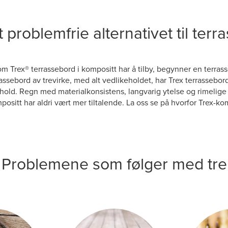
 problemfrie alternativet til terr
m Trex® terrassebord i kompositt har å tilby, begynner en terrasse
rassebord av trevirke, med alt vedlikeholdet, har Trex terrassebor
ehold. Regn med materialkonsistens, langvarig ytelse og rimelige 
positt har aldri vært mer tiltalende. La oss se på hvorfor Trex-komp
Problemene som følger med tre