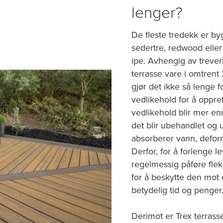
lenger?
De fleste tredekk er by
sedertre, redwood eller
ipe. Avhengig av trever
terrasse vare i omtrent
gjør det ikke så lenge 
vedlikehold for å oppre
vedlikehold blir mer e
det blir ubehandlet og us
absorberer vann, deform
Derfor, for å forlenge l
regelmessig påføre flek
for å beskytte den mot
betydelig tid og penger
Derimot er Trex terrass