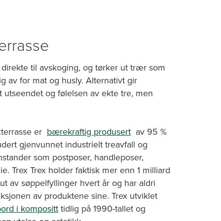
terrasse
direkte til avskoging, og tørker ut trær som
g av for mat og husly. Alternativt gir
t utseendet og følelsen av ekte tre, men
xterrasse er
bærekraftig produsert
av 95 %
udert gjenvunnet industrielt treavfall og
jenstander som postposer, handleposer,
e. Trex Trex holder faktisk mer enn 1 milliard
ut av søppelfyllinger hvert år og har aldri
uksjonen av produktene sine. Trex utviklet
bord i kompositt
tidlig på 1990-tallet og