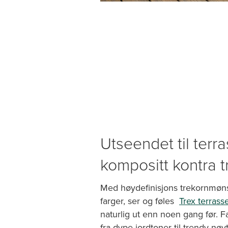
Utseendet til terr
kompositt kontra t
Med høydefinisjons trekornmøns
farger, ser og føles
Trex terrass
naturlig ut enn noen gang før. F
fra dype jordtoner til trendy nøyt