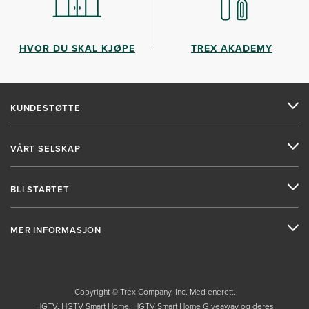
HVOR DU SKAL KJØPE
TREX AKADEMY
KUNDESTØTTE
VÅRT SELSKAP
BLI STARTET
MER INFORMASJON
Copyright © Trex Company, Inc. Med enerett.
HGTV, HGTV Smart Home, HGTV Smart Home Giveaway og deres