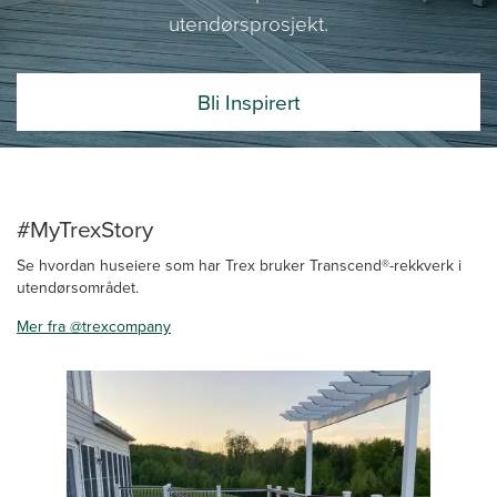
utendørsprosjekt.
Bli Inspirert
#MyTrexStory
Se hvordan huseiere som har Trex bruker Transcend®-rekkverk i
utendørsområdet.
Mer fra @trexcompany
Media Carousel
Carousel with product photos. Use the previous and next buttons 