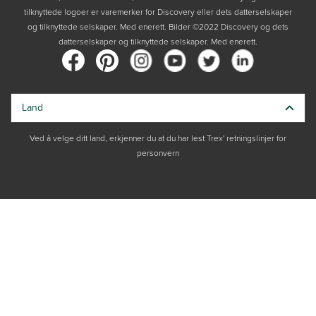
tilknyttede logoer er varemerker for Discovery eller dets datterselskaper
og tilknyttede selskaper. Med enerett. Bilder ©2022 Discovery og dets
datterselskaper og tilknyttede selskaper. Med enerett.
Land
Ved å velge ditt land, erkjenner du at du har lest Trex' retningslinjer for
personvern