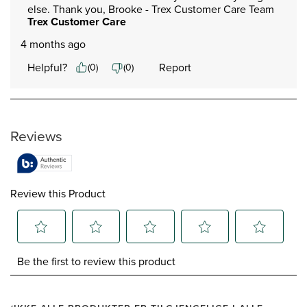
else. Thank you, Brooke - Trex Customer Care Team
Trex Customer Care
4 months ago
Helpful?
Report
(
0
)
(
0
)
Reviews
Review this Product
Select
Select
Select
Select
Select
Be the first to review this product
to
to
to
to
to
rate
rate
rate
rate
rate
the
the
the
the
the
item
item
item
item
item