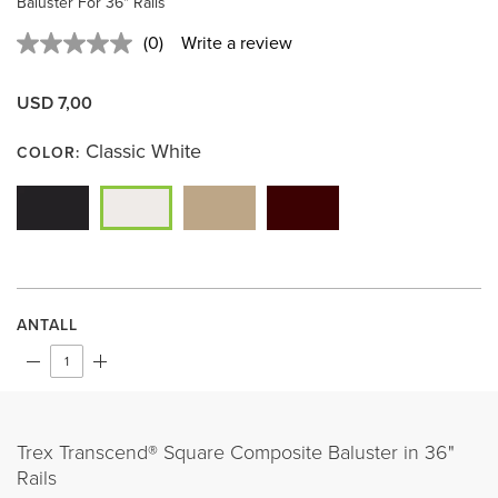
Baluster For 36" Rails
(0)
Write a review
No
rating
value.
USD 7,00
Same
page
link.
Classic White
COLOR:
ANTALL
Trex Transcend® Square Composite Baluster in 36"
Rails