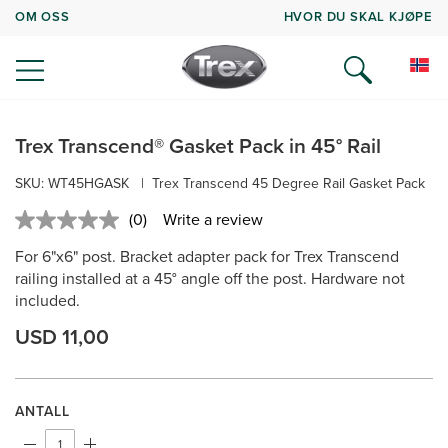
OM OSS
HVOR DU SKAL KJØPE
Trex Transcend® Gasket Pack in 45° Rail
SKU: WT45HGASK
|
Trex Transcend 45 Degree Rail Gasket Pack
(0)
Write a review
No
rating
For 6"x6" post. Bracket adapter pack for Trex Transcend
value.
Same
railing installed at a 45° angle off the post. Hardware not
page
included.
link.
USD 11,00
ANTALL