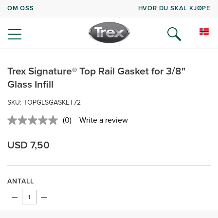
OM OSS
HVOR DU SKAL KJØPE
Trex Signature® Top Rail Gasket for 3/8"
Glass Infill
SKU: TOPGLSGASKET72
(0)
Write a review
No
rating
value.
USD 7,50
Same
page
link.
ANTALL