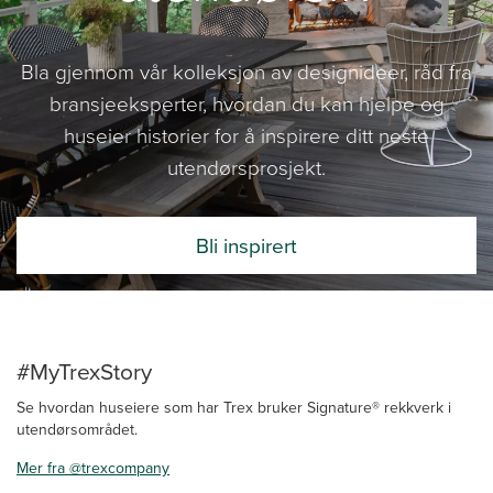
Bla gjennom vår kolleksjon av designideer, råd fra
bransjeeksperter, hvordan du kan hjelpe og
huseier historier for å inspirere ditt neste
utendørsprosjekt.
Bli inspirert
#MyTrexStory
Se hvordan huseiere som har Trex bruker Signature® rekkverk i
utendørsområdet.
Mer fra @trexcompany