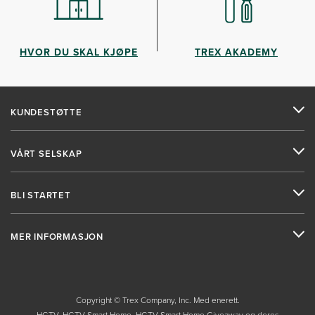
HVOR DU SKAL KJØPE
TREX AKADEMY
KUNDESTØTTE
VÅRT SELSKAP
BLI STARTET
MER INFORMASJON
Copyright © Trex Company, Inc. Med enerett.
HGTV, HGTV Smart Home, HGTV Smart Home Giveaway og deres