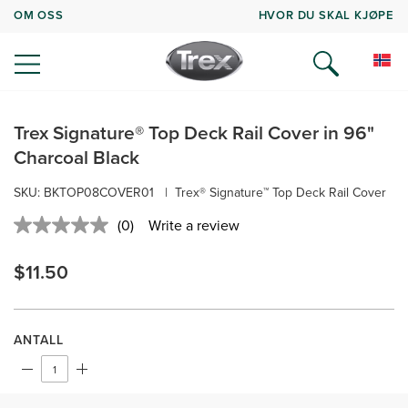
OM OSS
HVOR DU SKAL KJØPE
Trex Signature® Top Deck Rail Cover in 96"
Charcoal Black
SKU: BKTOP08COVER01
|
Trex® Signature™ Top Deck Rail Cover
(0)
Write a review
No
rating
value.
$11.50
Same
page
link.
ANTALL