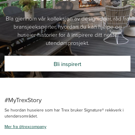
Bla gjennom vår kolleksjon av designideer, råd fra
bransjeeksperter, hvordan du kan hjelpe og
huseier historier for å inspirere ditt neste
utendørsprosjekt.
Bli inspirert
#MyTrexStory
Se hvordan huseiere som har Trex bruker Signature® rekkverk i
utendørsområdet.
Mer fra @trexcompany