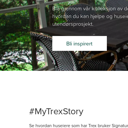
Bla gjennom vår kolleksjon av de
hvordan du kan hjelpe og huseier 
utendørsprosjekt.
Bli inspirert
#MyTrexStory
Se hvordan huseiere som har Trex bruker Signatu