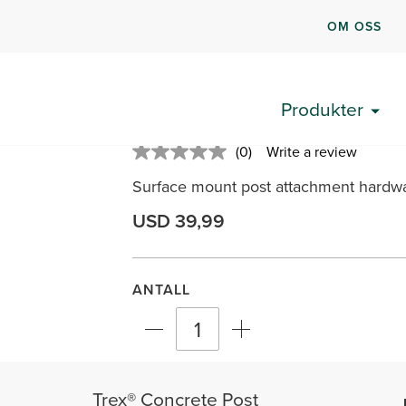
OM OSS
Trex® Concrete Post 
Produkter
SKU: ALPOSTHWCONC
(0)
Write a review
No
rating
Surface mount post attachment hardwar
value.
Same
page
USD 39,99
link.
ANTALL
Trex® Concrete Post