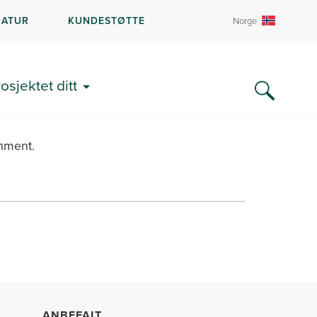
RATUR
KUNDESTØTTE
Norge
rosjektet ditt
chment.
ANBEFALT