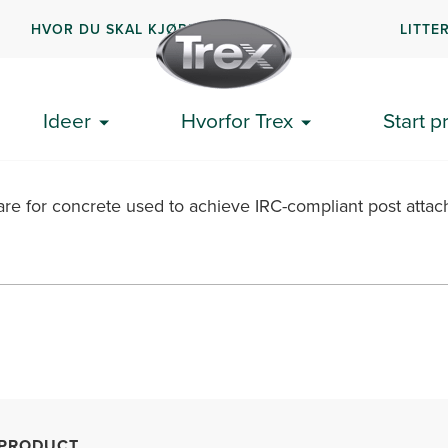
HVOR DU SKAL KJØPE
LITTE
Mount Kit
Ideer
Hvorfor Trex
Start p
e for concrete used to achieve IRC-compliant post atta
PRODUCT