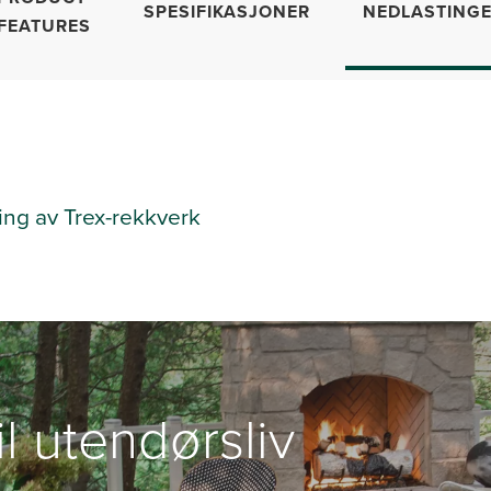
SPESIFIKASJONER
NEDLASTING
FEATURES
ing av Trex-rekkverk
il utendørsliv