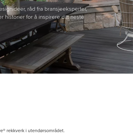
signideer, råd fra bransjeeksperter,
historier for å inspirere ditt neste
re® rekkverk i utendørsområdet.