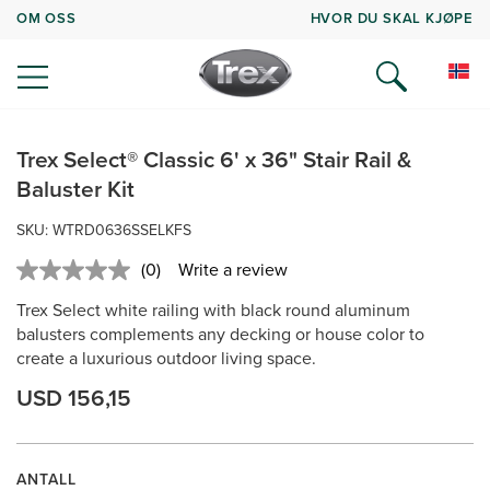
OM OSS
HVOR DU SKAL KJØPE
Trex Select® Classic 6' x 36" Stair Rail &
Baluster Kit
SKU: WTRD0636SSELKFS
(0)
Write a review
No
rating
Trex Select white railing with black round aluminum
value.
Same
balusters complements any decking or house color to
page
create a luxurious outdoor living space.
link.
USD 156,15
ANTALL