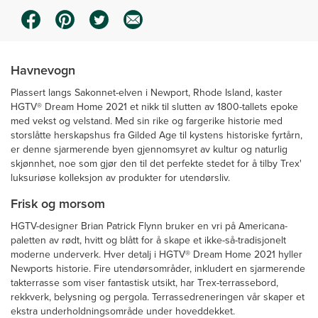
Havnevogn
Plassert langs Sakonnet-elven i Newport, Rhode Island, kaster
HGTV® Dream Home 2021 et nikk til slutten av 1800-tallets epoke
med vekst og velstand. Med sin rike og fargerike historie med
storslåtte herskapshus fra Gilded Age til kystens historiske fyrtårn,
er denne sjarmerende byen gjennomsyret av kultur og naturlig
skjønnhet, noe som gjør den til det perfekte stedet for å tilby Trex'
luksuriøse kolleksjon av produkter for utendørsliv.
Frisk og morsom
HGTV-designer Brian Patrick Flynn bruker en vri på Americana-
paletten av rødt, hvitt og blått for å skape et ikke-så-tradisjonelt
moderne underverk. Hver detalj i HGTV® Dream Home 2021 hyller
Newports historie. Fire utendørsområder, inkludert en sjarmerende
takterrasse som viser fantastisk utsikt, har Trex-terrassebord,
rekkverk, belysning og pergola. Terrassedreneringen vår skaper et
ekstra underholdningsområde under hoveddekket.