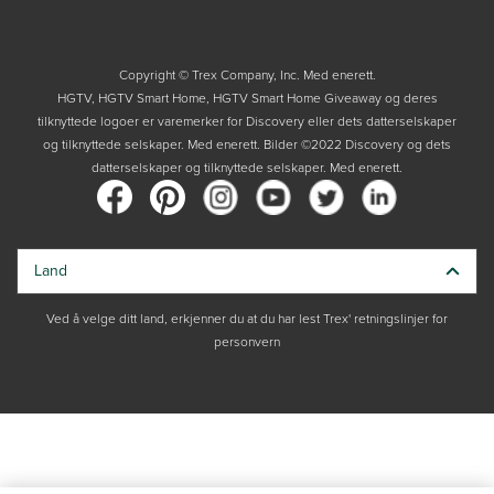
Copyright © Trex Company, Inc. Med enerett.
HGTV, HGTV Smart Home, HGTV Smart Home Giveaway og deres
tilknyttede logoer er varemerker for Discovery eller dets datterselskaper
og tilknyttede selskaper. Med enerett. Bilder ©2022 Discovery og dets
datterselskaper og tilknyttede selskaper. Med enerett.
Land
Ved å velge ditt land, erkjenner du at du har lest Trex' retningslinjer for
personvern