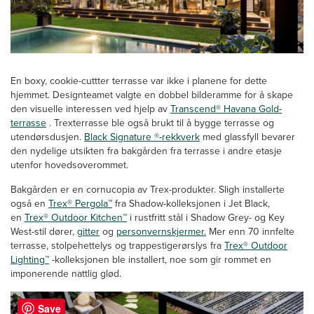
En boxy, cookie-cuttter terrasse var ikke i planene for dette
hjemmet. Designteamet valgte en dobbel bilderamme for å skape
den visuelle interessen ved hjelp av
Transcend® Havana Gold-
terrasse
. Trexterrasse ble også brukt til å bygge terrasse og
utendørsdusjen.
Black Signature ®-rekkverk
med glassfyll bevarer
den nydelige utsikten fra bakgården fra terrasse i andre etasje
utenfor hovedsoverommet.
Bakgården er en cornucopia av Trex-produkter. Sligh installerte
også en
Trex® Pergola™
fra Shadow-kolleksjonen i Jet Black,
en
Trex® Outdoor Kitchen™
i rustfritt stål i Shadow Grey- og Key
West-stil dører,
gitter
og
personvernskjermer.
Mer enn 70 innfelte
terrasse, stolpehettelys og trappestigerørslys fra
Trex® Outdoor
Lighting™
-kolleksjonen ble installert, noe som gir rommet en
imponerende nattlig glød.
Save