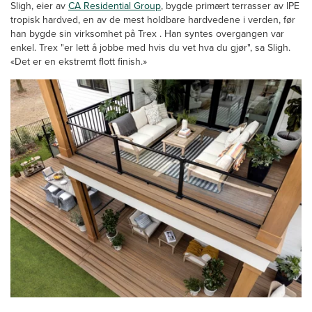
Sligh, eier av
CA Residential Group
, bygde primært terrasser av IPE
tropisk hardved, en av de mest holdbare hardvedene i verden, før
han bygde sin virksomhet på Trex . Han syntes overgangen var
enkel. Trex "er lett å jobbe med hvis du vet hva du gjør", sa Sligh.
«Det er en ekstremt flott finish.»