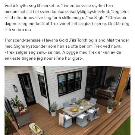
Ved å knytte seg til merket nr. 1 innen terrasse styrket han
omdømmet sitt i et svært konkurransedyktig kystmarked. "Jeg leter
alltid etter innovative ting for å skille meg ut," sa Sligh. "Tilbake på
dagen la jeg merke til at Trex var et lett salgbart merke. Det får deg
til å se bra ut.»
Transcend-terrasse i Havana Gold ,Tiki Torch og Island Mist trender
med Slighs kystkunder som han sa ofte ber om Trex ved navn.
«Trex selger seg selv,» sa han. Å bygge med Trex er «en av de
enkleste tingene jeg noensinne har gjort».