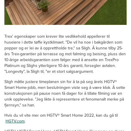
Trex' egenskaper som krever lite vedlikehold appellerer til
huseiere i dette tøffe kystklimaet. "De vil ha noe i bakgården som
popper og er lei av å opprettholde tre," sa Sligh. Å kunne tilby 25-
års Trex-garantier på terrasse og mot falming og beising, pluss den
10-årige arbeidsgarantien som følger med å ansette en TrexPro
Platinum og Slighs ytterligere 10-års garanti, forsegler avtalen.
"Longevity", la Sligh til, "er et stort salgsargument.
Sligh måtte justere timeplanen sin for å ta på seg årets HGTV®
Smart Home-jobb, men beslutningen viste seg å være klok. Å sette
konstruksjonen på pause noen få dager for å tillate filming var en
unik opplevelse. "Jeg likte å representere et fenomenalt merke på
fjernsyn," sa han.
Hvis du vil vite mer om HGTV® Smart Home 2022, kan du gå til
HGTV.com
.