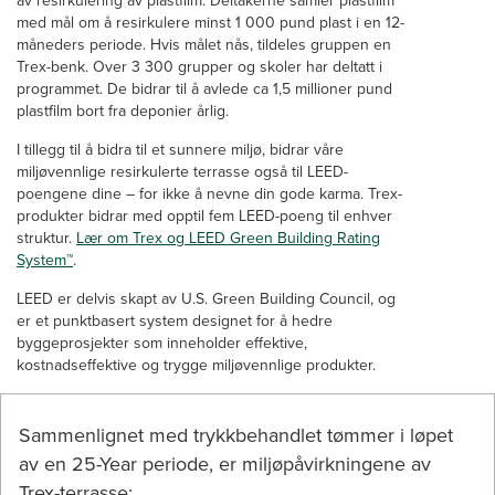
av resirkulering av plastfilm. Deltakerne samler plastfilm
med mål om å resirkulere minst 1 000 pund plast i en 12-
måneders periode. Hvis målet nås, tildeles gruppen en
Trex-benk. Over 3 300 grupper og skoler har deltatt i
programmet. De bidrar til å avlede ca 1,5 millioner pund
plastfilm bort fra deponier årlig.
I tillegg til å bidra til et sunnere miljø, bidrar våre
miljøvennlige resirkulerte terrasse også til LEED-
poengene dine – for ikke å nevne din gode karma. Trex-
produkter bidrar med opptil fem LEED-poeng til enhver
struktur.
Lær om Trex og LEED Green Building Rating
System™
.
LEED er delvis skapt av U.S. Green Building Council, og
er et punktbasert system designet for å hedre
byggeprosjekter som inneholder effektive,
kostnadseffektive og trygge miljøvennlige produkter.
Sammenlignet med trykkbehandlet tømmer i løpet
av en 25-Year periode, er miljøpåvirkningene av
Trex-terrasse: