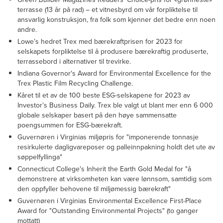
terrasse (13 år på rad) – et vitnesbyrd om vår forpliktelse til
ansvarlig konstruksjon, fra folk som kjenner det bedre enn noen
andre.
Lowe’s hedret Trex med bærekraftprisen for 2023 for
selskapets forpliktelse til å produsere bærekraftig produserte,
terrassebord i alternativer til trevirke.
Indiana Governor's Award for Environmental Excellence for the
Trex Plastic Film Recycling Challenge.
Kåret til et av de 100 beste ESG-selskapene for 2023 av
Investor’s Business Daily. Trex ble valgt ut blant mer enn 6 000
globale selskaper basert på den høye sammensatte
poengsummen for ESG-bærekraft.
Guvernøren i Virginias miljøpris for "imponerende tonnasje
resirkulerte dagligvareposer og palleinnpakning holdt det ute av
søppelfyllinga"
Connecticut College's Inherit the Earth Gold Medal for "å
demonstrere at virksomheten kan være lønnsom, samtidig som
den oppfyller behovene til miljømessig bærekraft"
Guvernøren i Virginias Environmental Excellence First-Place
Award for "Outstanding Environmental Projects" (to ganger
mottatt)