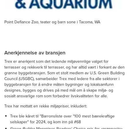
Point Defiance Zoo, teater og barn sone i Tacoma, WA
Anerkjennelse av bransjen
Trex er anerkjent som det ledende miljøvennlige valget for
terrasser og rekkverk til terrasser, og har alltid vært i forkant av den
grønne byggebransjen. Som et stolt medlem av U.S. Green Building
Council (USGBC), samarbeider Trex med ledere fra alle sektorer i
byggebransjen for å endre måten bygninger og lokalsamfunn
designes, bygges og drives på med mål om å skape miljø- og
sosialt ansvarlige rom som forbedrer livskvaliteten for alle.
Trex har mottatt en rekke miljøpriser, inkludert:
Trex ble kåret til "Barronsliste over "100 mest bærekraftige
selskaper" for 2024, og kom inn på #68
Green Builder
Magazines Readers' Choice-pris for «grønneste»